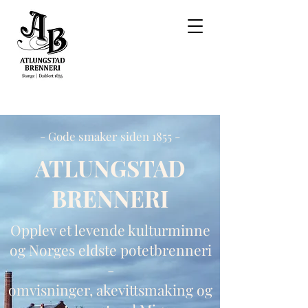
- Gode smaker siden 1855 -
ATLUNGSTAD
BRENNERI
Opplev et levende kulturminne
og Norges eldste potetbrenneri
-
omvisninger, akevittsmaking og