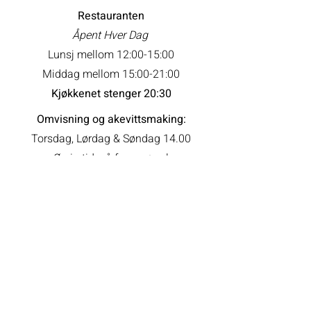
Restauranten
Åpent Hver Dag
Lunsj mellom 12:00-15:00
Middag mellom 15:00-21:00
Kjøkkenet stenger 20:30
Omvisning og akevittsmaking:
Torsdag, Lørdag & Søndag 14.00
Øvrig tid: på forespørsel
​​Administrasjon og booking:
Mandag-fredag 9:00-16:00
Kontakt oss
Tlf: 62 33 00 55
📧 post@atlungstadbrenneri.no
Sandvikavegen 214, 2312 Ottestad