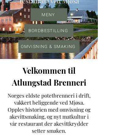
restaurant ved Mjøsa
MENY
BORDBESTILLING
OMVISNING & SMAKING
Velkommen til
Atlungstad Brenneri
Norges eldste potetbrenneri i drift,
vakkert beliggende ved Mjøsa.
Opplev historien med omvisning og
akevittsmaking, og nyt matkultur i
vår restaurant der akevittkrydder
setter smaken.